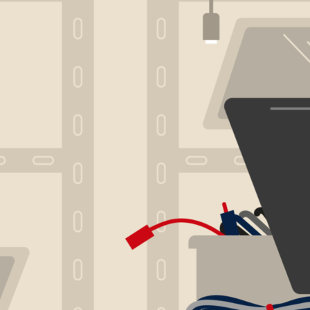
anel
nel
nel
nel
anel
nel
nel