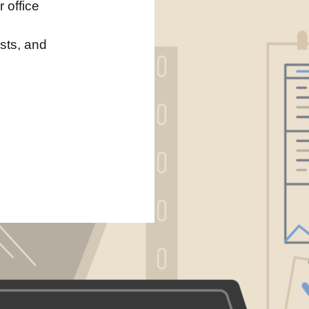
 office
osts, and