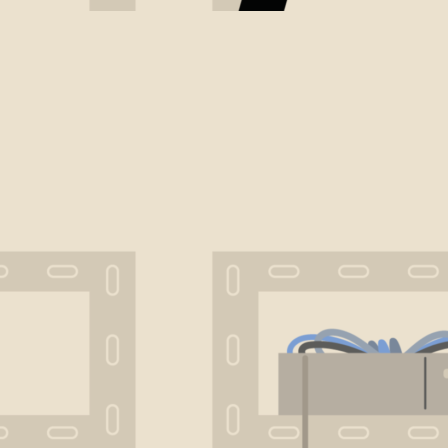
nel
nel
nel
nel
nel
nel
nel
anel
nel
anel
anel