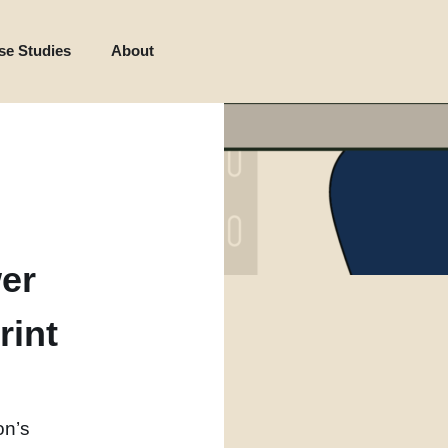
se Studies
About
er
rint
on’s