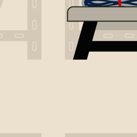
nk
ın al
nel
nel
nel
nel
nel
nel
nel
nel
nel