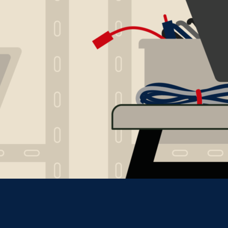
nel
nel
ın al
anel
anel
anel
anel
anel
anel
nel
nel
nel
iş